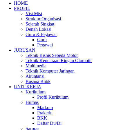
HOME
PROFIL
Visi Misi
Struktur Organisasi
Sejarah Singkat
Denah Lokasi
Guru & Pegawai
Guru
Pegawai
JURUSAN
Teknik Bisnis Sepeda Motor
Teknik Kendaraan Ringan Otomotif
Multimedia
Teknik Komputer Jaringan
Akuntansi
Busana Butik
UNIT KERJA
Kurikulum
Profil Kurikulum
Humas
Markom
Prakerin
BKK
Daftar Du/Di
Sarpras