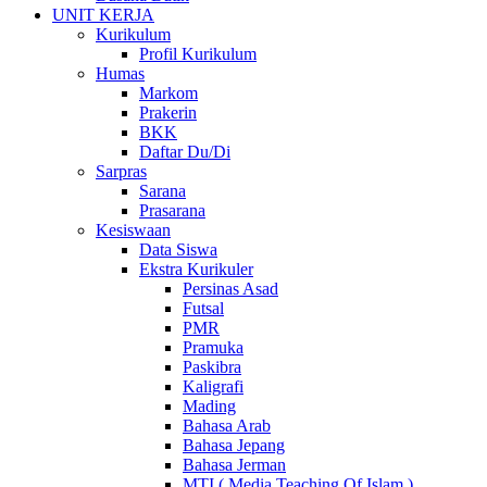
UNIT KERJA
Kurikulum
Profil Kurikulum
Humas
Markom
Prakerin
BKK
Daftar Du/Di
Sarpras
Sarana
Prasarana
Kesiswaan
Data Siswa
Ekstra Kurikuler
Persinas Asad
Futsal
PMR
Pramuka
Paskibra
Kaligrafi
Mading
Bahasa Arab
Bahasa Jepang
Bahasa Jerman
MTI ( Media Teaching Of Islam )