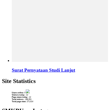
Surat Pernyataan Studi Lanjut
Site Statistics
Users online:
0
Visitors today :
12
Page views today :
12
Total visitors :
188,261
Total page view:
271,614