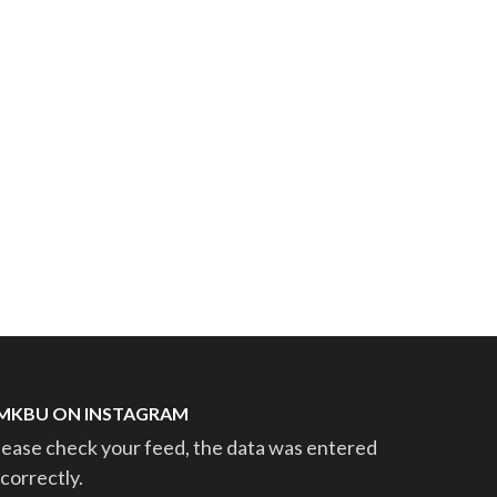
MKBU ON INSTAGRAM
lease check your feed, the data was entered
ncorrectly.