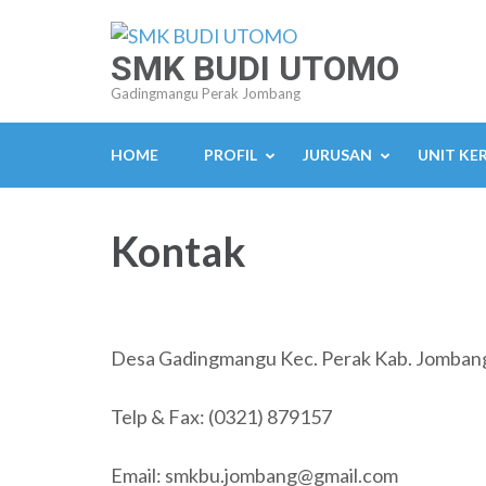
Lompat
ke
SMK BUDI UTOMO
konten
Gadingmangu Perak Jombang
(Tekan
Enter)
HOME
PROFIL
JURUSAN
UNIT KE
Kontak
Desa Gadingmangu Kec. Perak Kab. Jombang
Telp & Fax: (0321) 879157
Email: smkbu.jombang@gmail.com