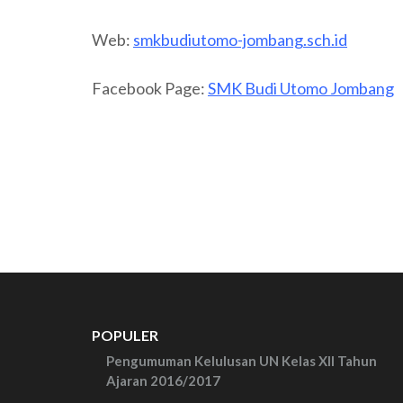
Web:
smkbudiutomo-jombang.sch.id
Facebook Page:
SMK Budi Utomo Jombang
POPULER
Pengumuman Kelulusan UN Kelas XII Tahun
Ajaran 2016/2017