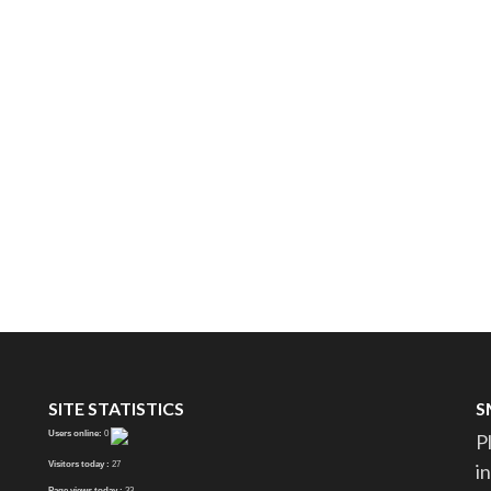
SITE STATISTICS
S
Users online:
0
P
Visitors today :
27
i
Page views today :
33