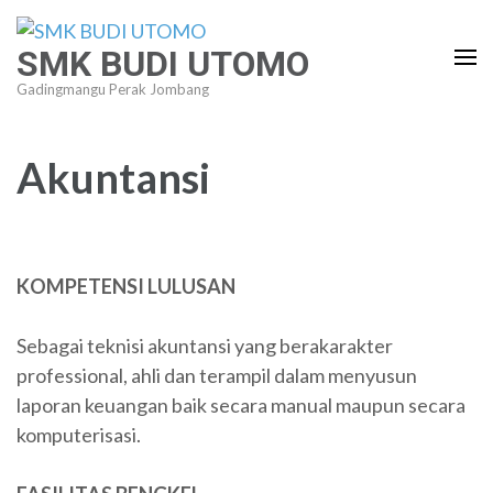
Lompat
ke
SMK BUDI UTOMO
konten
Gadingmangu Perak Jombang
(Tekan
Enter)
Akuntansi
KOMPETENSI LULUSAN
Sebagai teknisi akuntansi yang berakarakter
professional, ahli dan terampil dalam menyusun
laporan keuangan baik secara manual maupun secara
komputerisasi.