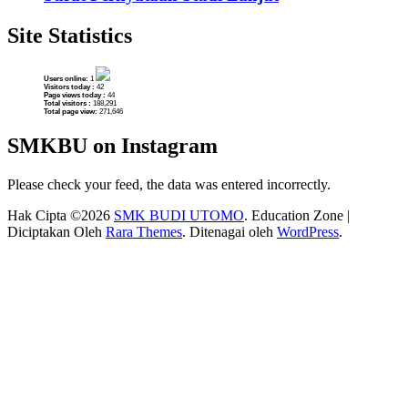
Site Statistics
Users online:
1
Visitors today :
42
Page views today :
44
Total visitors :
188,291
Total page view:
271,646
SMKBU on Instagram
Please check your feed, the data was entered incorrectly.
Hak Cipta ©2026
SMK BUDI UTOMO
.
Education Zone |
Diciptakan Oleh
Rara Themes
. Ditenagai oleh
WordPress
.