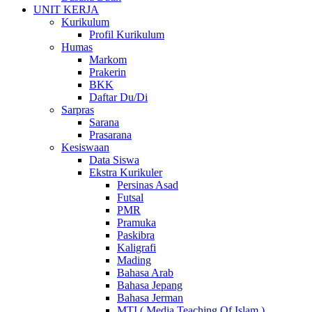
UNIT KERJA
Kurikulum
Profil Kurikulum
Humas
Markom
Prakerin
BKK
Daftar Du/Di
Sarpras
Sarana
Prasarana
Kesiswaan
Data Siswa
Ekstra Kurikuler
Persinas Asad
Futsal
PMR
Pramuka
Paskibra
Kaligrafi
Mading
Bahasa Arab
Bahasa Jepang
Bahasa Jerman
MTI ( Media Teaching Of Islam )