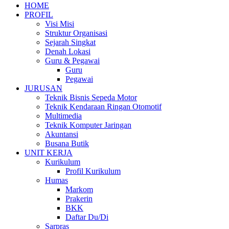
HOME
PROFIL
Visi Misi
Struktur Organisasi
Sejarah Singkat
Denah Lokasi
Guru & Pegawai
Guru
Pegawai
JURUSAN
Teknik Bisnis Sepeda Motor
Teknik Kendaraan Ringan Otomotif
Multimedia
Teknik Komputer Jaringan
Akuntansi
Busana Butik
UNIT KERJA
Kurikulum
Profil Kurikulum
Humas
Markom
Prakerin
BKK
Daftar Du/Di
Sarpras