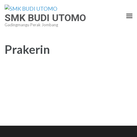
Lompat
ke
SMK BUDI UTOMO
konten
Gadingmangu Perak Jombang
(Tekan
Enter)
Prakerin