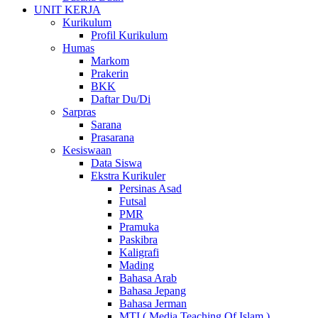
UNIT KERJA
Kurikulum
Profil Kurikulum
Humas
Markom
Prakerin
BKK
Daftar Du/Di
Sarpras
Sarana
Prasarana
Kesiswaan
Data Siswa
Ekstra Kurikuler
Persinas Asad
Futsal
PMR
Pramuka
Paskibra
Kaligrafi
Mading
Bahasa Arab
Bahasa Jepang
Bahasa Jerman
MTI ( Media Teaching Of Islam )