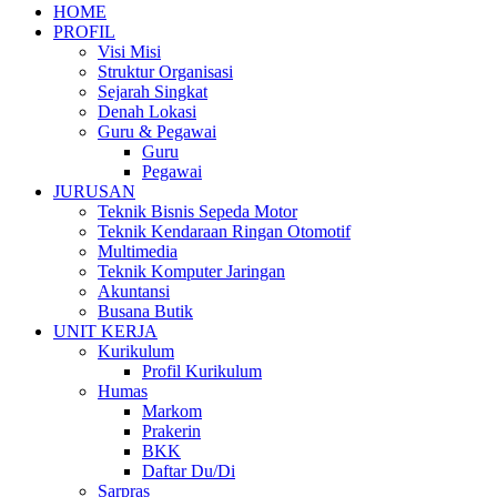
HOME
PROFIL
Visi Misi
Struktur Organisasi
Sejarah Singkat
Denah Lokasi
Guru & Pegawai
Guru
Pegawai
JURUSAN
Teknik Bisnis Sepeda Motor
Teknik Kendaraan Ringan Otomotif
Multimedia
Teknik Komputer Jaringan
Akuntansi
Busana Butik
UNIT KERJA
Kurikulum
Profil Kurikulum
Humas
Markom
Prakerin
BKK
Daftar Du/Di
Sarpras