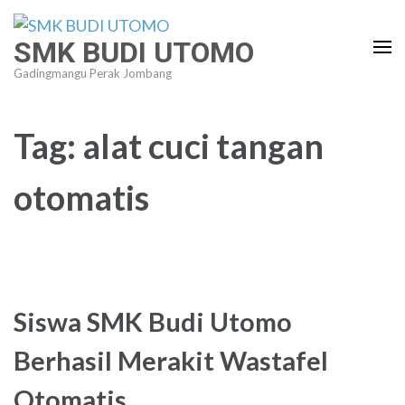
Lompat
ke
SMK BUDI UTOMO
konten
Gadingmangu Perak Jombang
(Tekan
Enter)
Tag:
alat cuci tangan
otomatis
Siswa SMK Budi Utomo
Berhasil Merakit Wastafel
Otomatis