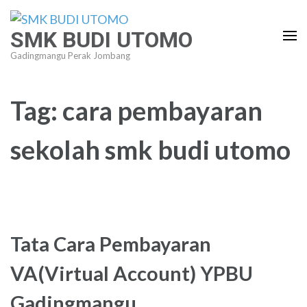
Lompat
ke
SMK BUDI UTOMO
konten
Gadingmangu Perak Jombang
(Tekan
Enter)
Tag:
cara pembayaran
sekolah smk budi utomo
Tata Cara Pembayaran
VA(Virtual Account) YPBU
Gadingmangu