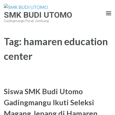
Lompat
ke
SMK BUDI UTOMO
konten
Gadingmangu Perak Jombang
(Tekan
Enter)
Tag:
hamaren education
center
Siswa SMK Budi Utomo
Gadingmangu Ikuti Seleksi
Magang Jepang di Hamaren