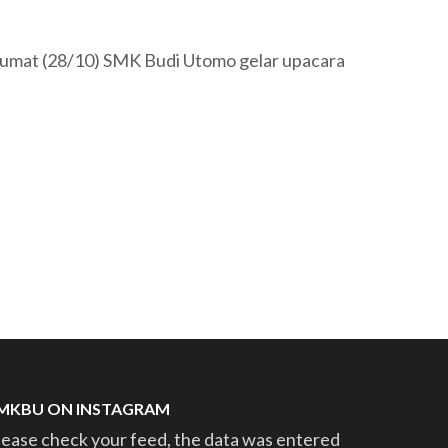
Jumat (28/10) SMK Budi Utomo gelar upacara
MKBU ON INSTAGRAM
lease check your feed, the data was entered