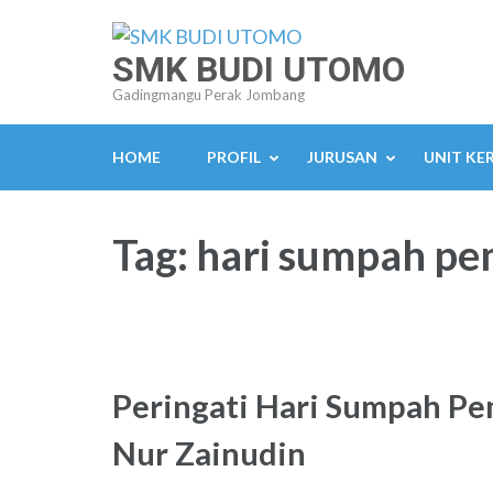
Lompat
ke
SMK BUDI UTOMO
konten
Gadingmangu Perak Jombang
(Tekan
Enter)
HOME
PROFIL
JURUSAN
UNIT KE
Tag:
hari sumpah p
Peringati Hari Sumpah Pe
Nur Zainudin