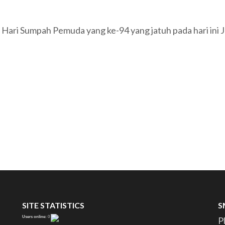
ri Sumpah Pemuda yang ke-94 yang jatuh pada hari ini 
SITE STATISTICS
S
Users online:
0
P