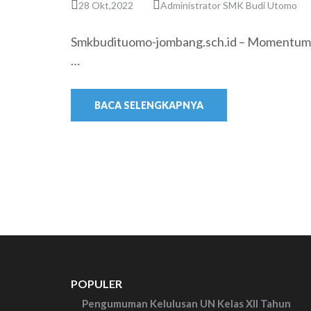
28 Okt,2022
Administrator SMK Budi Utomo
Smkbudituomo-jombang.sch.id – Momentum Ha
…
BACA SELENGKAPNYA
POPULER
Pengumuman Kelulusan UN Kelas XII Tahun