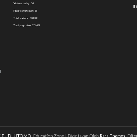
Visitors today :
56
i
Page views today :
66
Total visitors :
188,305
Total page view:
271,668
N
 BUDI UTOMO
.
Education Zone | Diciptakan Oleh
Rara Themes
. Dit