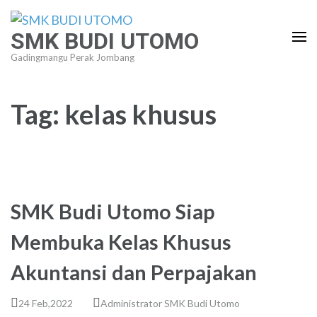
Lompat
ke
SMK BUDI UTOMO
konten
Gadingmangu Perak Jombang
(Tekan
Enter)
Tag:
kelas khusus
SMK Budi Utomo Siap
Membuka Kelas Khusus
Akuntansi dan Perpajakan
24 Feb,2022
Administrator SMK Budi Utomo