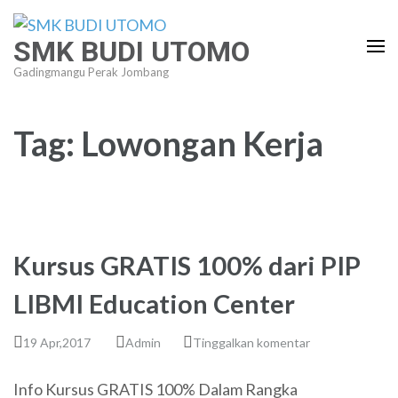
Lompat
ke
SMK BUDI UTOMO
konten
Gadingmangu Perak Jombang
(Tekan
Enter)
Tag:
Lowongan Kerja
Kursus GRATIS 100% dari PIP
LIBMI Education Center
19 Apr,2017
Admin
Tinggalkan komentar
Info Kursus GRATIS 100% Dalam Rangka