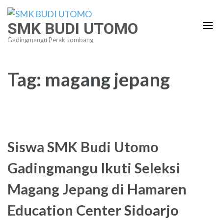
Lompat
ke
SMK BUDI UTOMO
konten
Gadingmangu Perak Jombang
(Tekan
Enter)
Tag:
magang jepang
Siswa SMK Budi Utomo
Gadingmangu Ikuti Seleksi
Magang Jepang di Hamaren
Education Center Sidoarjo