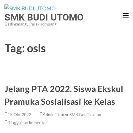
Lompat
ke
SMK BUDI UTOMO
konten
Gadingmangu Perak Jombang
(Tekan
Enter)
Tag:
osis
Jelang PTA 2022, Siswa Ekskul
Pramuka Sosialisasi ke Kelas
15 Okt,2022
Administrator SMK Budi Utomo
Tinggalkan komentar