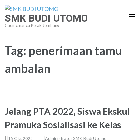
Lompat
ke
SMK BUDI UTOMO
konten
Gadingmangu Perak Jombang
(Tekan
Enter)
Tag:
penerimaan tamu
ambalan
Jelang PTA 2022, Siswa Ekskul
Pramuka Sosialisasi ke Kelas
15 Okt,2022
Administrator SMK Budi Utomo