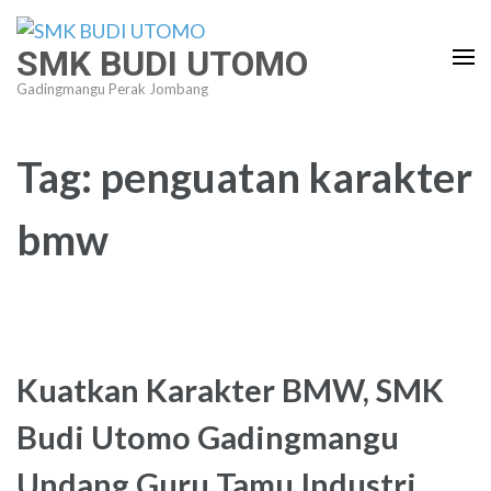
Lompat
ke
SMK BUDI UTOMO
konten
Gadingmangu Perak Jombang
(Tekan
Enter)
Tag:
penguatan karakter
bmw
Kuatkan Karakter BMW, SMK
Budi Utomo Gadingmangu
Undang Guru Tamu Industri