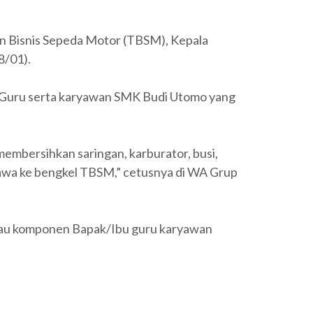
an Bisnis Sepeda Motor (TBSM), Kepala
8/01).
Ibu Guru serta karyawan SMK Budi Utomo yang
embersihkan saringan, karburator, busi,
bawa ke bengkel TBSM,” cetusnya di WA Grup
 atau komponen Bapak/Ibu guru karyawan