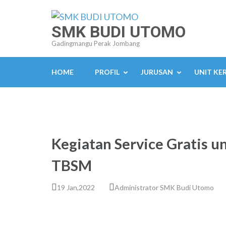
Lompat
ke
SMK BUDI UTOMO
konten
Gadingmangu Perak Jombang
(Tekan
Enter)
HOME
PROFIL
JURUSAN
UNIT KE
Kegiatan Service Gratis 
TBSM
19 Jan,2022
Administrator SMK Budi Utomo