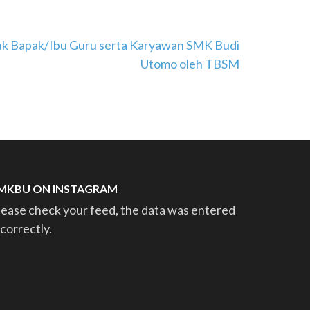
tuk Bapak/Ibu Guru serta Karyawan SMK Budi
Utomo oleh TBSM
MKBU ON INSTAGRAM
lease check your feed, the data was entered
ncorrectly.