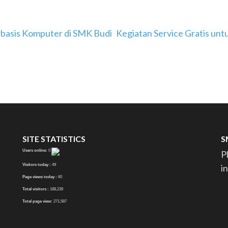
erbasis Komputer di SMK Budi
Kegiatan Service Gratis un
SITE STATISTICS
S
Users online:
0
P
Visitors today :
49
i
Page views today :
60
Total visitors :
188,239
Total page view:
271,587