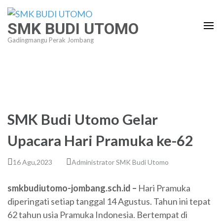
Lompat
ke
SMK BUDI UTOMO
konten
Gadingmangu Perak Jombang
(Tekan
Enter)
SMK Budi Utomo Gelar
Upacara Hari Pramuka ke-62
16 Agu,2023
Administrator SMK Budi Utomo
smkbudiutomo-jombang.sch.id –
Hari Pramuka
diperingati setiap tanggal 14 Agustus. Tahun ini tepat
62 tahun usia Pramuka Indonesia. Bertempat di