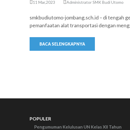
11 Mar,2023
Administrator SMK Budi Utomo
smkbudiutomo-jombang.sch.id – di tengah g
pemanfaatan alat transportasi dengan men
BACA SELENGKAPNYA
POPULER
Pengumuman Kelulusan UN Kelas XII Tahun