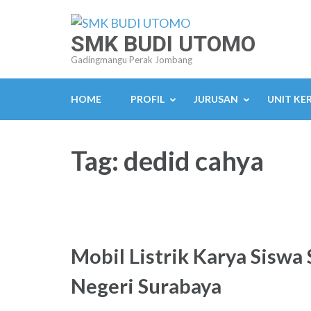
Lompat
ke
SMK BUDI UTOMO
konten
Gadingmangu Perak Jombang
(Tekan
Enter)
HOME
PROFIL
JURUSAN
UNIT KE
Tag:
dedid cahya
Mobil Listrik Karya Siswa
Negeri Surabaya