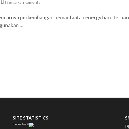
Tinggalkan komentar
encarnya perkembangan pemanfaatan energy baru terbaru
ggunakan …
SITE STATISTICS
S
Users online:
0
P