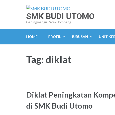
Lompat
ke
SMK BUDI UTOMO
konten
Gadingmangu Perak Jombang
(Tekan
Enter)
HOME
PROFIL
JURUSAN
UNIT KE
Tag:
diklat
Diklat Peningkatan Kompe
di SMK Budi Utomo