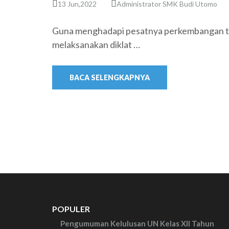
13 Jun,2022
Administrator SMK Budi Utomo
Guna menghadapi pesatnya perkembangan te
melaksanakan diklat …
BACA SELENGKAPNYA
POPULER
Pengumuman Kelulusan UN Kelas XII Tahun