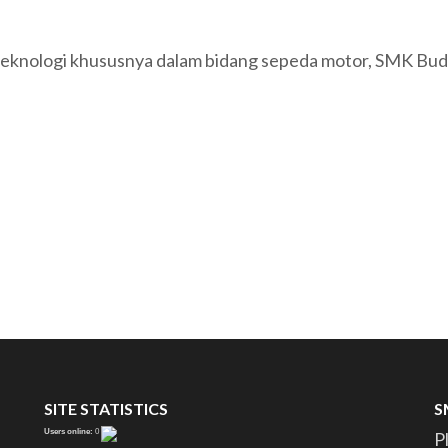
knologi khususnya dalam bidang sepeda motor, SMK Bud
SITE STATISTICS
S
Users online:
0
P