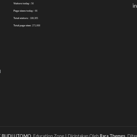
Visitors today :
56
i
Page views today :
66
Total visitors :
188,305
Total page view:
271,668
N
 BUDI UTOMO
.
Education Zone | Diciptakan Oleh
Rara Themes
. Dit