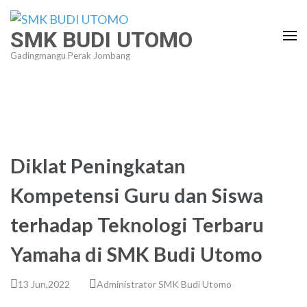
Lompat
ke
SMK BUDI UTOMO
konten
Gadingmangu Perak Jombang
(Tekan
Enter)
Diklat Peningkatan
Kompetensi Guru dan Siswa
terhadap Teknologi Terbaru
Yamaha di SMK Budi Utomo
13 Jun,2022
Administrator SMK Budi Utomo