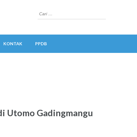
Cari
untuk:
KONTAK
PPDB
udi Utomo Gadingmangu