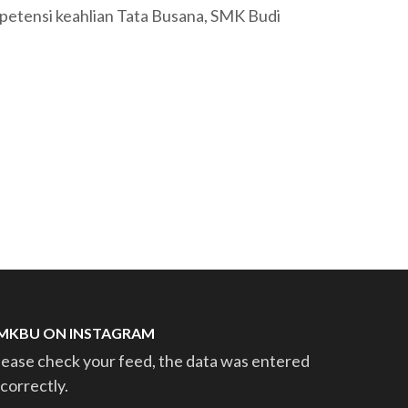
petensi keahlian Tata Busana, SMK Budi
MKBU ON INSTAGRAM
lease check your feed, the data was entered
ncorrectly.