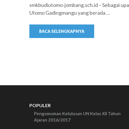
smkbudiutomo-jombang.sch.id – Sebagai upa
Utomo Gadingmangu yang berada …
BACA SELENGKAPNYA
POPULER
Pengumuman Kelulusan UN Kelas XII Tahun
Ajaran 2016/2017