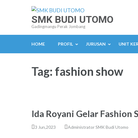
Lompat
ke
SMK BUDI UTOMO
konten
Gadingmangu Perak Jombang
(Tekan
Enter)
HOME
PROFIL
JURUSAN
UNIT KE
Tag:
fashion show
Ida Royani Gelar Fashio
3 Jun,2023
Administrator SMK Budi Utomo