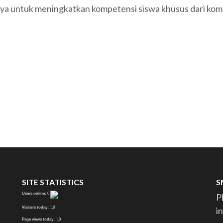
ya untuk meningkatkan kompetensi siswa khusus dari kom
SITE STATISTICS
S
Users online:
0
P
Visitors today :
18
i
Page views today :
19