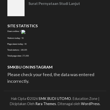
Surat Pernyataan Studi Lanjut
SITE STATISTICS
Users online:
0
Visitors today :
56
Page views today :
66
Total visitors :
188,305
Total page view:
271,668
SMKBU ON INSTAGRAM
Please check your feed, the data was entered
incorrectly.
Hak Cipta ©2026
SMK BUDI UTOMO
.
Education Zone |
Diciptakan Oleh
Rara Themes
. Ditenagai oleh
WordPress
.