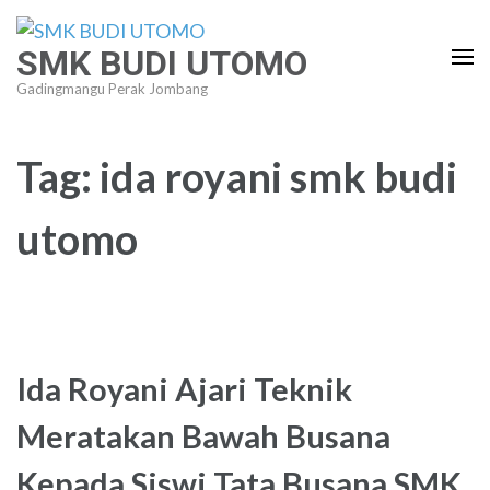
Lompat
ke
SMK BUDI UTOMO
konten
Gadingmangu Perak Jombang
(Tekan
Enter)
Tag:
ida royani smk budi
utomo
Ida Royani Ajari Teknik
Meratakan Bawah Busana
Kepada Siswi Tata Busana SMK