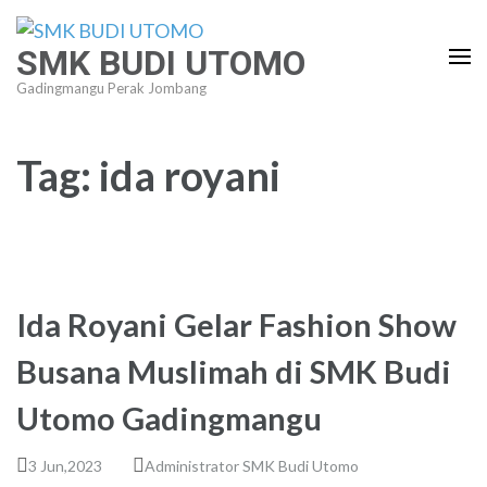
Lompat
ke
SMK BUDI UTOMO
konten
Gadingmangu Perak Jombang
(Tekan
Enter)
Tag:
ida royani
Ida Royani Gelar Fashion Show
Busana Muslimah di SMK Budi
Utomo Gadingmangu
3 Jun,2023
Administrator SMK Budi Utomo