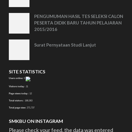
PENGUMUMAN HASIL TES SELEKSI CALON
PESERTA DIDIK BARU TAHUN PELAJARAN
2015/2016
Surat Pernyataan Studi Lanjut
SITE STATISTICS
Users online:
0
Visitors today :
11
Page views today :
12
Total visitors :
188,363
Total page view:
271,737
SMKBU ON INSTAGRAM
Please check your feed, the data was entered