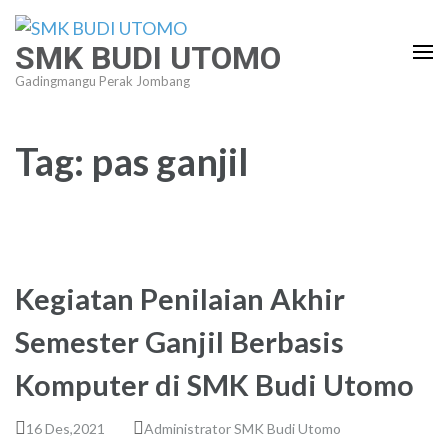
Lompat
ke
SMK BUDI UTOMO
konten
Gadingmangu Perak Jombang
(Tekan
Enter)
Tag:
pas ganjil
Kegiatan Penilaian Akhir
Semester Ganjil Berbasis
Komputer di SMK Budi Utomo
16 Des,2021
Administrator SMK Budi Utomo