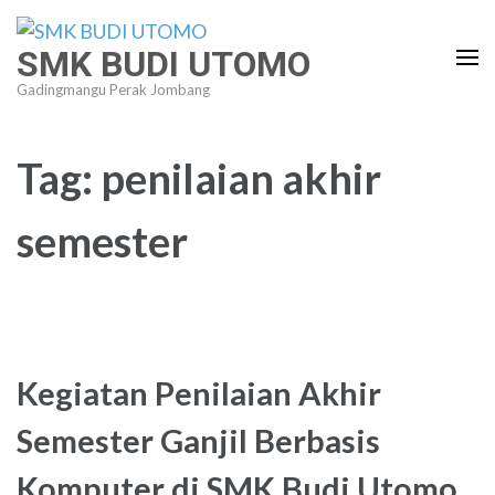
Lompat
ke
SMK BUDI UTOMO
konten
Gadingmangu Perak Jombang
(Tekan
Enter)
Tag:
penilaian akhir
semester
Kegiatan Penilaian Akhir
Semester Ganjil Berbasis
Komputer di SMK Budi Utomo