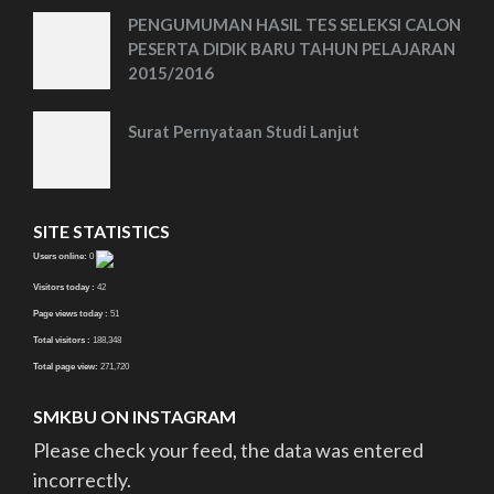
PENGUMUMAN HASIL TES SELEKSI CALON
PESERTA DIDIK BARU TAHUN PELAJARAN
2015/2016
Surat Pernyataan Studi Lanjut
SITE STATISTICS
Users online:
0
Visitors today :
42
Page views today :
51
Total visitors :
188,348
Total page view:
271,720
SMKBU ON INSTAGRAM
Please check your feed, the data was entered
incorrectly.