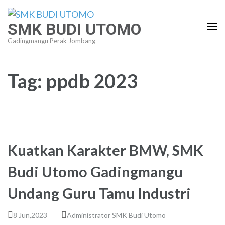
Lompat
ke
SMK BUDI UTOMO
konten
Gadingmangu Perak Jombang
(Tekan
Enter)
Tag:
ppdb 2023
Kuatkan Karakter BMW, SMK
Budi Utomo Gadingmangu
Undang Guru Tamu Industri
8 Jun,2023
Administrator SMK Budi Utomo