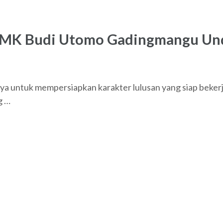
SMK Budi Utomo Gadingmangu Und
a untuk mempersiapkan karakter lulusan yang siap beker
g …