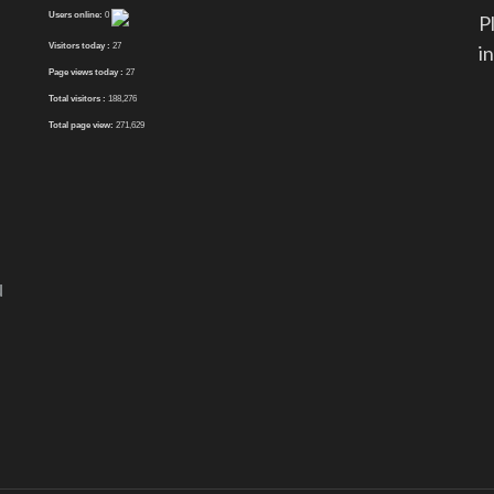
Users online:
0
P
Visitors today :
27
i
Page views today :
27
Total visitors :
188,276
Total page view:
271,629
N