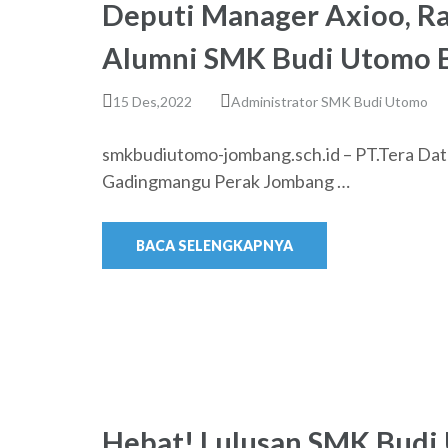
Deputi Manager Axioo, R
Alumni SMK Budi Utomo Be
15 Des,2022
Administrator SMK Budi Utomo
smkbudiutomo-jombang.sch.id – PT.Tera Dat
Gadingmangu Perak Jombang …
BACA SELENGKAPNYA
Hebat! Lulusan SMK Budi 