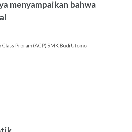
nya menyampaikan bahwa
al
oo Class Proram (ACP) SMK Budi Utomo
tik