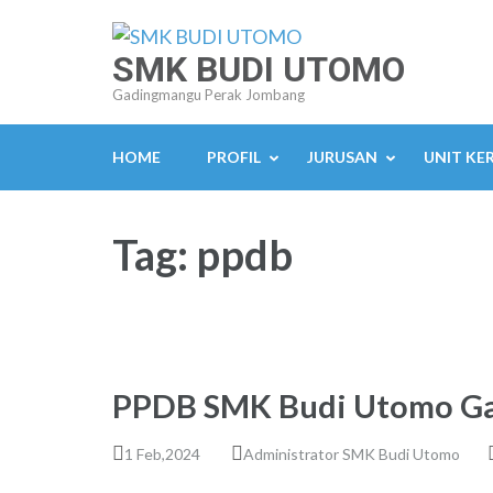
Lompat
ke
SMK BUDI UTOMO
konten
Gadingmangu Perak Jombang
(Tekan
Enter)
HOME
PROFIL
JURUSAN
UNIT KE
Tag:
ppdb
PPDB SMK Budi Utomo Ga
1 Feb,2024
Administrator SMK Budi Utomo