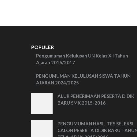
POPULER
Pengumuman Kelulusan UN Kelas XII Tahun
Ajaran 2016/2017
PENGUMUMAN KELULUSAN SISWA TAHUN
AJARAN 2024/2025
ALUR PENERIMAAN PESERTA DIDIK
BARU SMK 2015-2016
PENGUMUMAN HASIL TES SELEKSI
CALON PESERTA DIDIK BARU TAHU