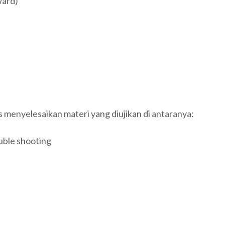
ward)
s menyelesaikan materi yang diujikan di antaranya:
uble shooting