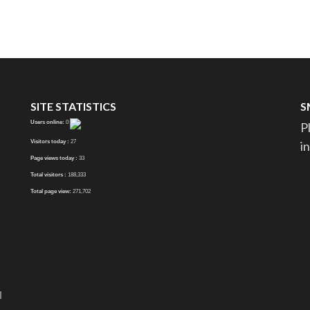
SITE STATISTICS
S
Users online:
0
P
Visitors today :
27
i
Page views today :
33
Total visitors :
188,333
Total page view:
271,702
N