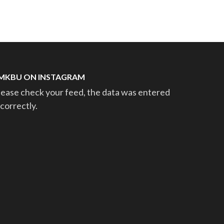
MKBU ON INSTAGRAM
lease check your feed, the data was entered
ncorrectly.