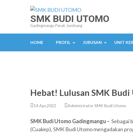
Lompat
ke
SMK BUDI UTOMO
konten
Gadingmangu Perak Jombang
(Tekan
Enter)
HOME
PROFIL
JURUSAN
UNIT KE
Hebat! Lulusan SMK Budi 
14 Apr,2022
Administrator SMK Budi Utomo
SMK Budi Utomo Gadingmangu –
Sebagai b
(Cuakep), SMK Budi Utomo mengadakan progra