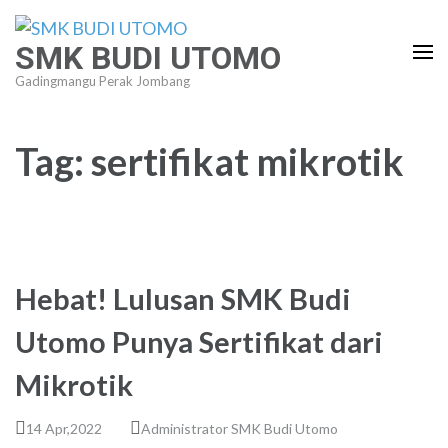
Lompat
ke
SMK BUDI UTOMO
konten
Gadingmangu Perak Jombang
(Tekan
Enter)
Tag:
sertifikat mikrotik
Hebat! Lulusan SMK Budi
Utomo Punya Sertifikat dari
Mikrotik
14 Apr,2022
Administrator SMK Budi Utomo