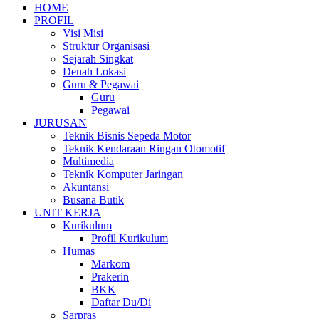
HOME
PROFIL
Visi Misi
Struktur Organisasi
Sejarah Singkat
Denah Lokasi
Guru & Pegawai
Guru
Pegawai
JURUSAN
Teknik Bisnis Sepeda Motor
Teknik Kendaraan Ringan Otomotif
Multimedia
Teknik Komputer Jaringan
Akuntansi
Busana Butik
UNIT KERJA
Kurikulum
Profil Kurikulum
Humas
Markom
Prakerin
BKK
Daftar Du/Di
Sarpras