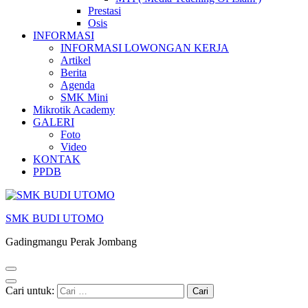
Prestasi
Osis
INFORMASI
INFORMASI LOWONGAN KERJA
Artikel
Berita
Agenda
SMK Mini
Mikrotik Academy
GALERI
Foto
Video
KONTAK
PPDB
SMK BUDI UTOMO
Gadingmangu Perak Jombang
Cari untuk: