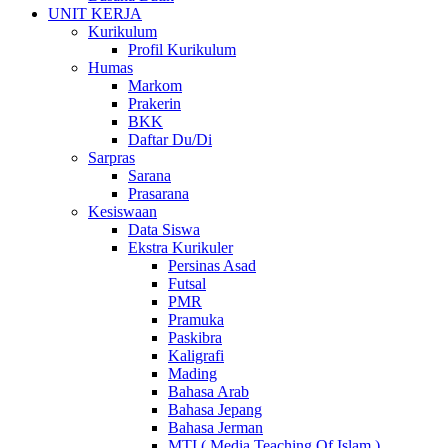
UNIT KERJA
Kurikulum
Profil Kurikulum
Humas
Markom
Prakerin
BKK
Daftar Du/Di
Sarpras
Sarana
Prasarana
Kesiswaan
Data Siswa
Ekstra Kurikuler
Persinas Asad
Futsal
PMR
Pramuka
Paskibra
Kaligrafi
Mading
Bahasa Arab
Bahasa Jepang
Bahasa Jerman
MTI ( Media Teaching Of Islam )