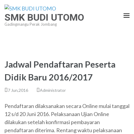
Lompat
ke
SMK BUDI UTOMO
konten
Gadingmangu Perak Jombang
(Tekan
Enter)
Jadwal Pendaftaran Peserta
Didik Baru 2016/2017
7 Jun,2016
Administrator
Pendaftaran dilaksanakan secara Online mulai tanggal
12 s/d 20 Juni 2016. Pelaksanaan Ujian Online
dilakukan setelah konfirmasi pembayaran
pendaftaran diterima. Rentang waktu pelaksanaan