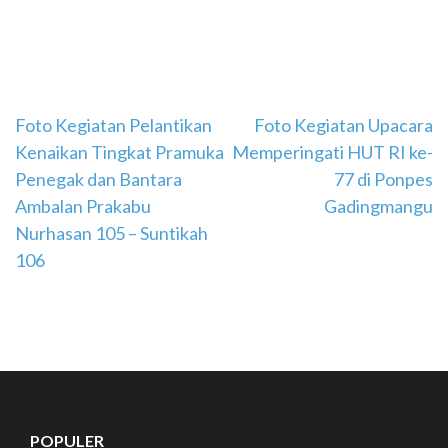
Navigasi
Foto Kegiatan Pelantikan
Foto Kegiatan Upacara
Kenaikan Tingkat Pramuka
Memperingati HUT RI ke-
pos
Penegak dan Bantara
77 di Ponpes
Ambalan Prakabu
Gadingmangu
Nurhasan 105 – Suntikah
106
POPULER