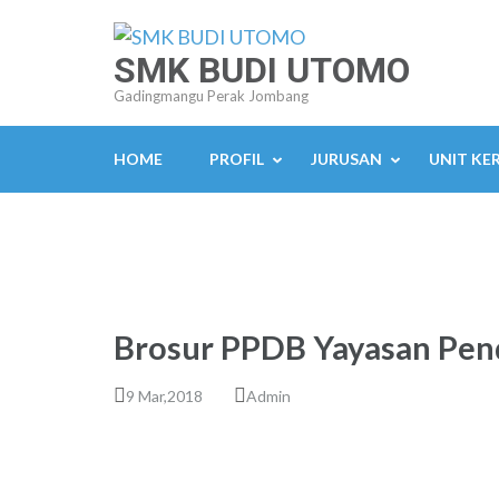
Lompat
ke
SMK BUDI UTOMO
konten
Gadingmangu Perak Jombang
(Tekan
Enter)
HOME
PROFIL
JURUSAN
UNIT KE
Brosur PPDB Yayasan Pen
9 Mar,2018
Admin