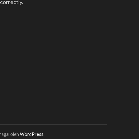
ncorrectly.
enagai oleh
WordPress
.