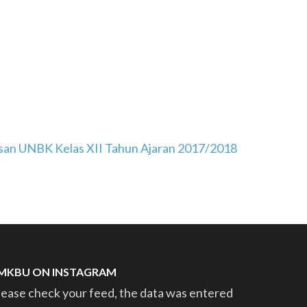
an UNBK Kelas XII Tahun Ajaran 2017/2018
MKBU ON INSTAGRAM
lease check your feed, the data was entered