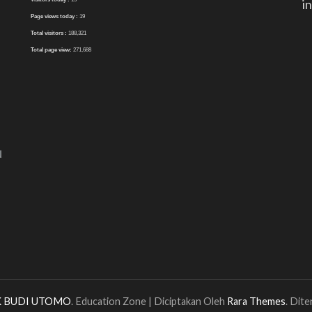
i
Page views today :
19
Total visitors :
188,321
Total page view:
271,688
N
 BUDI UTOMO
.
Education Zone | Diciptakan Oleh
Rara Themes
. Dit