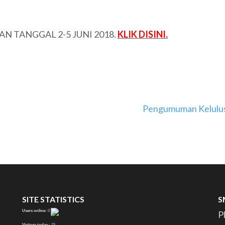
 TANGGAL 2-5 JUNI 2018.
KLIK DISINI.
Pengumuman Kelulus
SITE STATISTICS
S
Users online:
0
P
Visitors today :
15