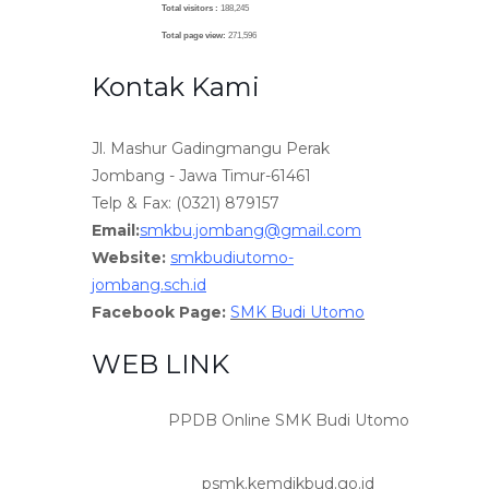
Total visitors :
188,245
Total page view:
271,596
Kontak Kami
Jl. Mashur Gadingmangu Perak
Jombang - Jawa Timur-61461
Telp & Fax: (0321) 879157
Email:
smkbu.jombang@gmail.com
Website:
smkbudiutomo-
jombang.sch.id
Facebook Page:
SMK Budi Utomo
WEB LINK
PPDB Online SMK Budi Utomo
psmk.kemdikbud.go.id