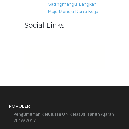
Gadingmangu: Langkah
Maju Menuju Dunia Kerja
Social Links
POPULER
Pengumuman Kelulusan UN Kelas XII Tahun Ajaran
2016/2017