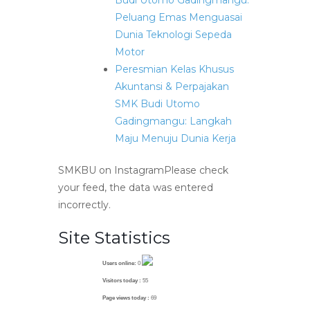
Budi Utomo Gadingmangu:
Peluang Emas Menguasai
Dunia Teknologi Sepeda
Motor
Peresmian Kelas Khusus
Akuntansi & Perpajakan
SMK Budi Utomo
Gadingmangu: Langkah
Maju Menuju Dunia Kerja
SMKBU on InstagramPlease check
your feed, the data was entered
incorrectly.
Site Statistics
Users online:
0
Visitors today :
55
Page views today :
69