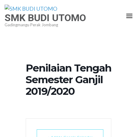
Lompat
ke
SMK BUDI UTOMO
konten
Gadingmangu Perak Jombang
(Tekan
Enter)
Penilaian Tengah
Semester Ganjil
2019/2020