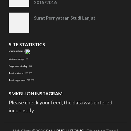
2015/2016
Surat Pernyataan Studi Lanjut
SITE STATISTICS
Users online:
0
Visitors today :
56
Page views today :
66
Total visitors :
188,305
Total page view:
271,668
SMKBU ON INSTAGRAM
Please check your feed, the data was entered
incorrectly.