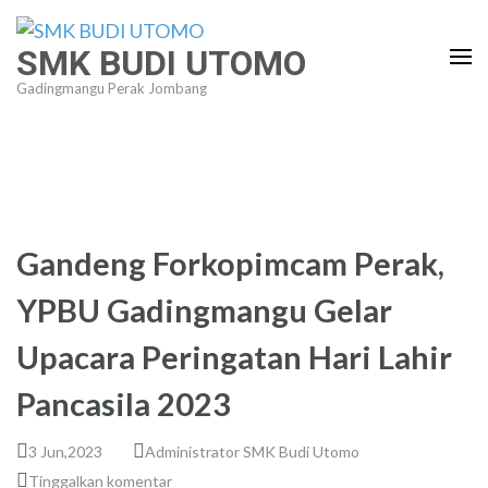
Lompat
ke
SMK BUDI UTOMO
konten
Gadingmangu Perak Jombang
(Tekan
Enter)
Gandeng Forkopimcam Perak,
YPBU Gadingmangu Gelar
Upacara Peringatan Hari Lahir
Pancasila 2023
3 Jun,2023
Administrator SMK Budi Utomo
Tinggalkan komentar