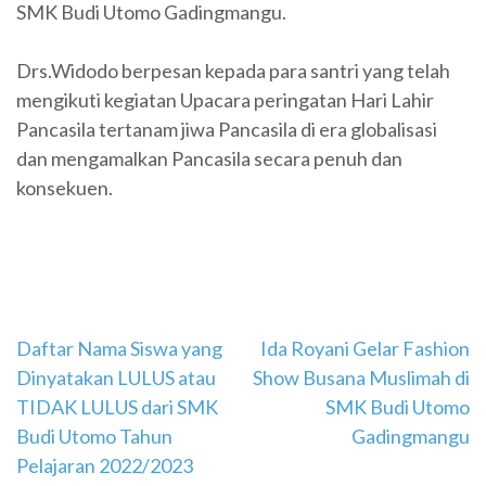
SMK Budi Utomo Gadingmangu.
Drs.Widodo berpesan kepada para santri yang telah
mengikuti kegiatan Upacara peringatan Hari Lahir
Pancasila tertanam jiwa Pancasila di era globalisasi
dan mengamalkan Pancasila secara penuh dan
konsekuen.
Navigasi
Daftar Nama Siswa yang
Ida Royani Gelar Fashion
Dinyatakan LULUS atau
Show Busana Muslimah di
pos
TIDAK LULUS dari SMK
SMK Budi Utomo
Budi Utomo Tahun
Gadingmangu
Pelajaran 2022/2023