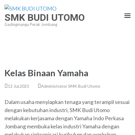
Lompat
ke
SMK BUDI UTOMO
konten
Gadingmangu Perak Jombang
(Tekan
Enter)
Kelas Binaan Yamaha
12 Jul,2021
Administrator SMK Budi Utomo
Dalam usaha menyiapkan tenaga yang terampil sesuai
dengan kebutuhan industri, SMK Budi Utomo
melakukan kerjasama dengan Yamaha Indo Perkasa
Jombang membuka kelas industri Yamaha dengan
melakukan sinkronisasi kurikulum dan workshop