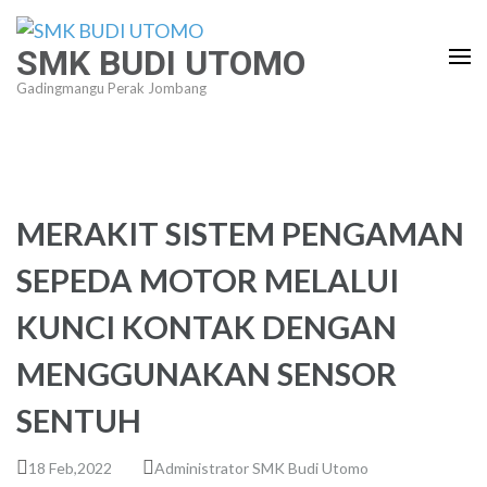
Lompat
ke
SMK BUDI UTOMO
konten
Gadingmangu Perak Jombang
(Tekan
Enter)
MERAKIT SISTEM PENGAMAN
SEPEDA MOTOR MELALUI
KUNCI KONTAK DENGAN
MENGGUNAKAN SENSOR
SENTUH
18 Feb,2022
Administrator SMK Budi Utomo