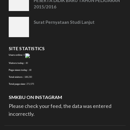
PESERTA DIDIK BARU TAHUN PELAJARAN
2015/2016
Surat Pernyataan Studi Lanjut
SITE STATISTICS
Users online:
0
Visitors today :
40
Page views today :
48
Total visitors :
188,230
Total page view:
271,575
SMKBU ON INSTAGRAM
Please check your feed, the data was entered
incorrectly.