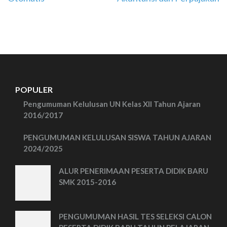
POPULER
Pengumuman Kelulusan UN Kelas XII Tahun Ajaran
2016/2017
PENGUMUMAN KELULUSAN SISWA TAHUN AJARAN
2024/2025
ALUR PENERIMAAN PESERTA DIDIK BARU
SMK 2015-2016
PENGUMUMAN HASIL TES SELEKSI CALON