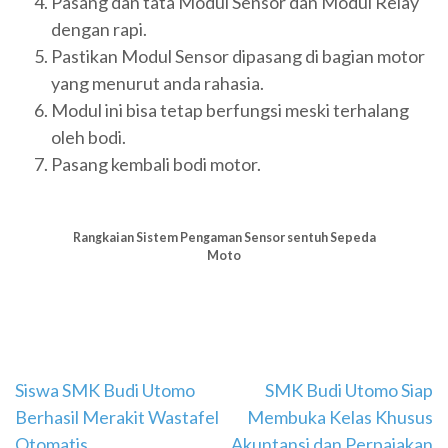
Pasang dan tata Modul Sensor dan Modul Relay
dengan rapi.
Pastikan Modul Sensor dipasang di bagian motor
yang menurut anda rahasia.
Modul ini bisa tetap berfungsi meski terhalang
oleh bodi.
Pasang kembali bodi motor.
Rangkaian Sistem Pengaman Sensor sentuh Sepeda
Moto
Navigasi
Siswa SMK Budi Utomo
SMK Budi Utomo Siap
Berhasil Merakit Wastafel
Membuka Kelas Khusus
pos
Otomatis
Akuntansi dan Perpajakan