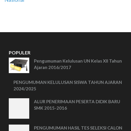
POPULER
Pengumuman Kelulusan UN Kelas XII Tahun
Ajaran 2016/2017
PENGUMUMAN KELULUSAN SISWA TAHUN AJARAN
2024/2025
ALUR PENERIMAAN PESERTA DIDIK BARU
SMK 2015-2016
PENGUMUMAN HASIL TES SELEKSI CALON