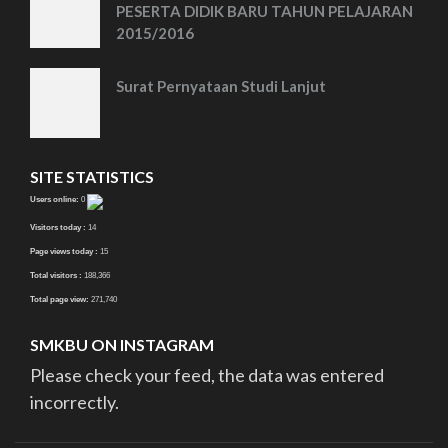
PESERTA DIDIK BARU TAHUN PELAJARAN
2015/2016
Surat Pernyataan Studi Lanjut
SITE STATISTICS
Users online:
0
Visitors today :
14
Page views today :
15
Total visitors :
188,366
Total page view:
271,740
SMKBU ON INSTAGRAM
Please check your feed, the data was entered
incorrectly.