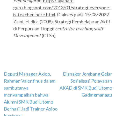
Pembelajaran
.
http://layanan-
guru.blogspot.com/2013/01/strategi-everyone-
is-teacher-here.html
. Diakses pada 15/08/2022.
Zaini, H. dkk. (2008). Strategi Pembelajaran Aktif
di Perguruan Tinggi:
centre for teaching staff
Development
(CTSn)
Navigasi
Deputi Manager Axioo,
Disnaker Jombang Gelar
Rahman Valentinus dalam
Sosialisasi Pelayanan
pos
sambutanya
AKAD di SMK Budi Utomo
menyampaikan bahwa
Gadingmanagu
Alumni SMK Budi Utomo
Berhasil Jadi Trainer Axioo
Nasional