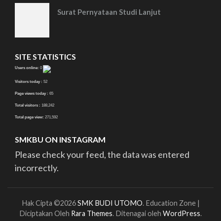
Surat Pernyataan Studi Lanjut
SITE STATISTICS
Users online:
0
Visitors today :
52
Page views today :
65
Total visitors :
188,242
Total page view:
271,592
SMKBU ON INSTAGRAM
Please check your feed, the data was entered
incorrectly.
Hak Cipta ©2026
SMK BUDI UTOMO
.
Education Zone |
Diciptakan Oleh
Rara Themes
. Ditenagai oleh
WordPress
.