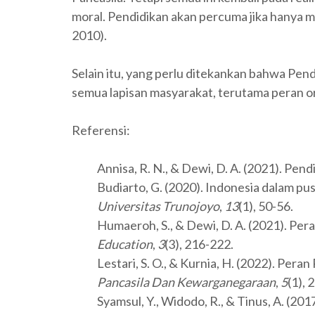
moral. Pendidikan akan percuma jika hanya 
2010).
Selain itu, yang perlu ditekankan bahwa Pen
semua lapisan masyarakat, terutama peran or
Referensi:
Annisa, R. N., & Dewi, D. A. (2021). Pe
Budiarto, G. (2020). Indonesia dalam pu
Universitas Trunojoyo
,
13
(1), 50-56.
Humaeroh, S., & Dewi, D. A. (2021). Pe
Education
,
3
(3), 216-222.
Lestari, S. O., & Kurnia, H. (2022). Pe
Pancasila Dan Kewarganegaraan
,
5
(1), 2
Syamsul, Y., Widodo, R., & Tinus, A. (