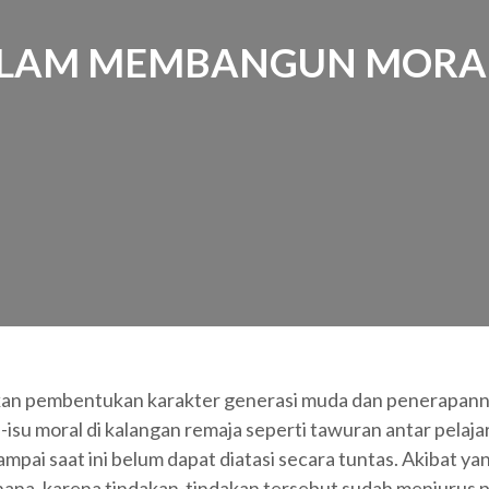
ALAM MEMBANGUN MORAL 
kan pembentukan karakter generasi muda dan penerapanny
-isu moral di kalangan remaja seperti tawuran antar pelajar
sampai saat ini belum dapat diatasi secara tuntas. Akibat y
ana, karena tindakan-tindakan tersebut sudah menjurus pad