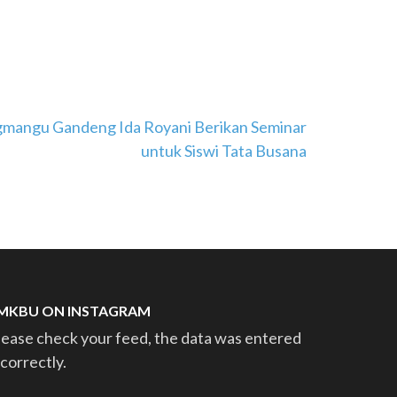
mangu Gandeng Ida Royani Berikan Seminar
untuk Siswi Tata Busana
MKBU ON INSTAGRAM
lease check your feed, the data was entered
ncorrectly.