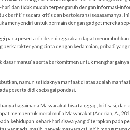
hari dan tidak mudah terpengaruh dengan informasi-infor
erfikir secara kritis dan bertoleransi sesasamanya. Ini me
 suka menyendiri untuk bermain dengan gadget mereka se
i pada peserta didik sehingga akan dapat menumbuhkan ra
berkarakter yang cinta dengan kedamaian, pribadi yang m
k dasar manusia serta berkomitmen untuk menghargainya d
sebutkan, namun setidaknya manfaat di atas adalah manfaa
da peserta didik sebagai pondasi.
hanya bagaimana Masyarakat bisa tanggap, kritisasi, dan kre
pat membentuk moral mulia Masyarakat (Andrian, A., 20
ada kehidupan sehari-hari siswa yang diterapkan pada per
litas yang ada, masih banyak masyarakat lebih mengutamakan