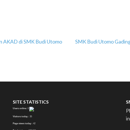
nan AKAD di SMK Budi Utomo
SMK Budi Utomo Gading
SITE STATISTICS
S
Users online:
0
P
Visitors today :
35
i
Page views today :
42