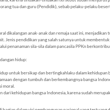
rang tua dan guru (Pendidik), sebab pelaku-pelaku bese
al dikalangan anak-anak dan remaja saat ini, menjadikan 
it. Jenis pendidikan yang salah satunya untuk membentuk 
lui penanaman sila-sila dalam pancasila PPKn berkontri
ndangan hidup:
idup untuk bersikap dan bertingkahlaku dalam kehidupan 
samaan dengan tumbuh dan berkembangnya bangsa Indone
si moral.
an dari kehidupan bangsa Indonesia, karena sudah merupak
i bagian dalam visi pembangunan nasional yang tertuan