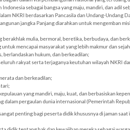
Indonesia sebagai bangsa yang maju, mandiri, dan adil s
dalam NKRI berdasarkan Pancasila dan Undang-Undang Da
angunan jangka Panjang diarahkan untuk mengemban misi
berakhlak mulia, bermoral, beretika, berbudaya, dan ber
 untuk mencapai masyarakat yang lebih makmur dan sejah
 berlandaskan hukum, dan berkeadilan;
luruh rakyat serta terjaganya keutuhan wilayah NKRI dan
rata dan berkeadilan;
tari;
pulauan yang mandiri, maju, kuat, dan berbasiskan kepen
 dalam pergaulan dunia internasional (Pemerintah Republ
ngat penting bagi peserta didik khususnya di jaman saat i
 didik tentang hak dan kewajiban mereka sebagai warga