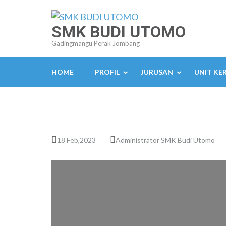
Lompat
ke
SMK BUDI UTOMO
konten
Gadingmangu Perak Jombang
(Tekan
Enter)
HOME
PROFIL
JURUSAN
UNIT KE
18 Feb,2023
Administrator SMK Budi Utomo