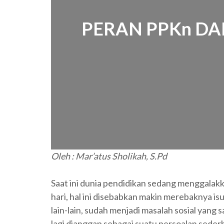
PERAN PPKn D
Oleh : Mar’atus Sholikah, S.Pd
Saat ini dunia pendidikan sedang menggalak
hari, hal ini disebabkan makin merebaknya isu
lain-lain, sudah menjadi masalah sosial yang 
lagi dianggap sebagai suatu persoalan sederh