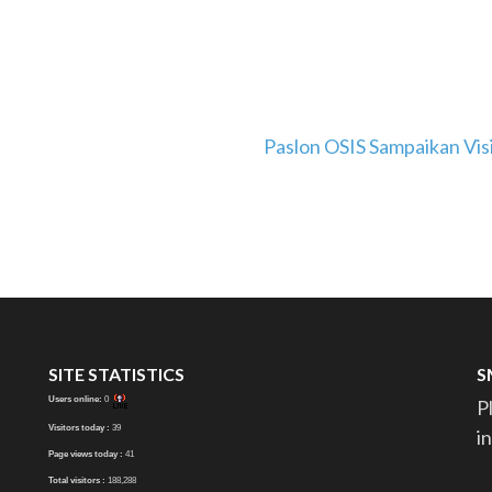
Paslon OSIS Sampaikan Vis
SITE STATISTICS
S
Users online:
0
P
Visitors today :
39
i
Page views today :
41
Total visitors :
188,288