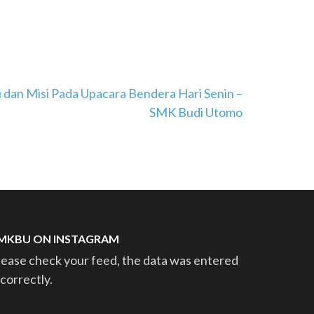
i dan Misi Pada Upacara Bendera Hari Senin –
SMK Budi Utomo
MKBU ON INSTAGRAM
lease check your feed, the data was entered
ncorrectly.