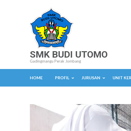
Lompat
ke
konten
(Tekan
Enter)
SMK BUDI UTOMO
Gadingmangu Perak Jombang
HOME
PROFIL
JURUSAN
UNIT KE