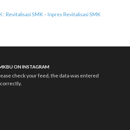
: Revitalisasi SMK – Inpres Revitalisasi SMK
MKBU ON INSTAGRAM
lease check your feed, the data was entered
ncorrectly.