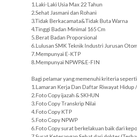
1.Laki-Laki Usia Max 22 Tahun
2.Sehat Jasmani dan Rohani
3.Tidak Berkacamata&Tidak Buta Warna
4.Tinggi Badan Minimal 165 Cm
5.Berat Badan Proporsional
6.Lulusan SMK Teknik Industri Jurusan Otomot
7.Mempunyai E-KTP
8.Mempunyai NPWP&E-FIN
Bagi pelamar yang memenuhi kriteria seperti
1.Lamaran Kerja Dan Daftar Riwayat Hidup 
2.Foto Copy ijazah & SKHUN
3.Foto Copy Transkrip Nilai
4.Foto Copy KTP
5.Foto Copy NPWP
6.Foto Copy surat berkelakuan baik dari kep
7.Surat Keterangan Sehat dari dokter (Terba