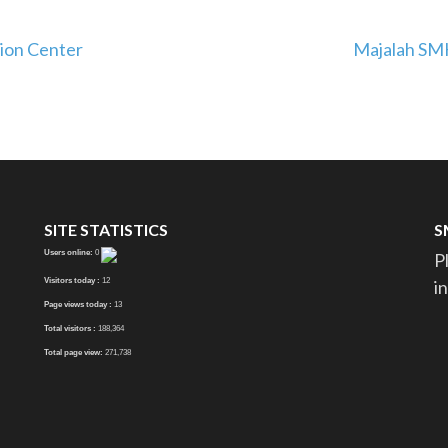
ion Center
Majalah SMK 
SITE STATISTICS
S
Users online:
0
P
Visitors today :
12
i
Page views today :
13
Total visitors :
188,364
Total page view:
271,738