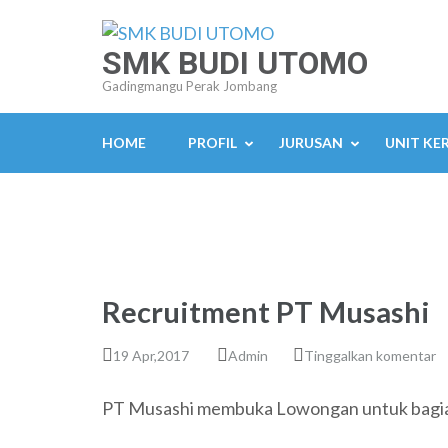
Lompat
ke
SMK BUDI UTOMO
konten
Gadingmangu Perak Jombang
(Tekan
Enter)
HOME
PROFIL
JURUSAN
UNIT KE
Recruitment PT Musashi
19 Apr,2017
Admin
Tinggalkan komentar
PT Musashi membuka Lowongan untuk bagian 