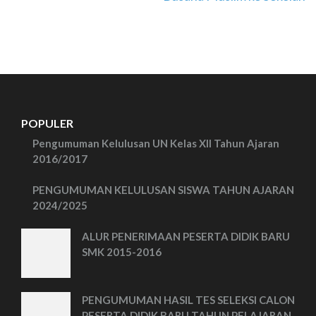
POPULER
Pengumuman Kelulusan UN Kelas XII Tahun Ajaran
2016/2017
PENGUMUMAN KELULUSAN SISWA TAHUN AJARAN
2024/2025
ALUR PENERIMAAN PESERTA DIDIK BARU
SMK 2015-2016
PENGUMUMAN HASIL TES SELEKSI CALON
PESERTA DIDIK BARU TAHUN PELAJARAN