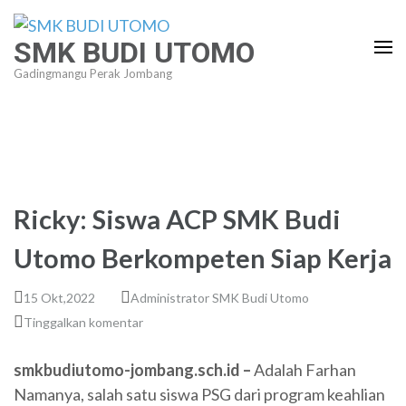
Lompat
ke
SMK BUDI UTOMO
konten
Gadingmangu Perak Jombang
(Tekan
Enter)
Ricky: Siswa ACP SMK Budi
Utomo Berkompeten Siap Kerja
15 Okt,2022
Administrator SMK Budi Utomo
Tinggalkan komentar
smkbudiutomo-jombang.sch.id –
Adalah Farhan
Namanya, salah satu siswa PSG dari program keahlian