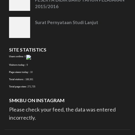
2015/2016
Surat Pernyataan Studi Lanjut
SITE STATISTICS
Users online:
0
Visitors today :
9
Page views today :
10
Total visitors :
188,361
Total page view:
271,735
SMKBU ON INSTAGRAM
Please check your feed, the data was entered
incorrectly.