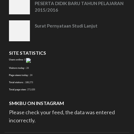
PESERTA DIDIK BARU TAHUN PELAJARAN
2015/2016
Surat Pernyataan Studi Lanjut
SITE STATISTICS
Users online:
0
Visitors today :
24
Page views today :
24
Total visitors :
188,273
Total page view:
271,626
SMKBU ON INSTAGRAM
Please check your feed, the data was entered
incorrectly.