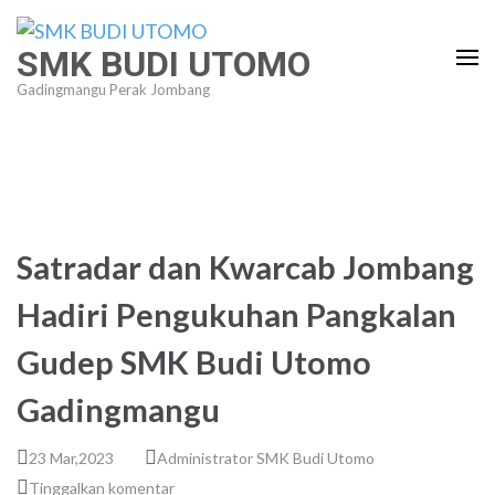
Lompat
ke
SMK BUDI UTOMO
konten
Gadingmangu Perak Jombang
(Tekan
Enter)
Satradar dan Kwarcab Jombang
Hadiri Pengukuhan Pangkalan
Gudep SMK Budi Utomo
Gadingmangu
23 Mar,2023
Administrator SMK Budi Utomo
Tinggalkan komentar