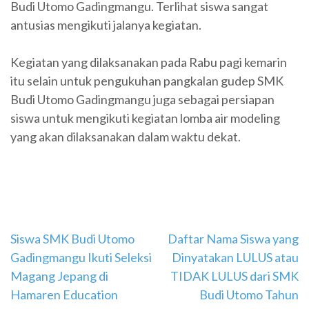
Budi Utomo Gadingmangu. Terlihat siswa sangat
antusias mengikuti jalanya kegiatan.
Kegiatan yang dilaksanakan pada Rabu pagi kemarin
itu selain untuk pengukuhan pangkalan gudep SMK
Budi Utomo Gadingmangu juga sebagai persiapan
siswa untuk mengikuti kegiatan lomba air modeling
yang akan dilaksanakan dalam waktu dekat.
Navigasi
Siswa SMK Budi Utomo
Daftar Nama Siswa yang
Gadingmangu Ikuti Seleksi
Dinyatakan LULUS atau
pos
Magang Jepang di
TIDAK LULUS dari SMK
Hamaren Education
Budi Utomo Tahun