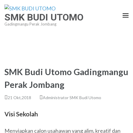
Lompat
ke
SMK BUDI UTOMO
konten
Gadingmangu Perak Jombang
(Tekan
Enter)
SMK Budi Utomo Gadingmangu
Perak Jombang
21 Okt,2018
Administrator SMK Budi Utomo
Visi Sekolah
Menyiapkan calon usahawan yang alim, kreatif dan