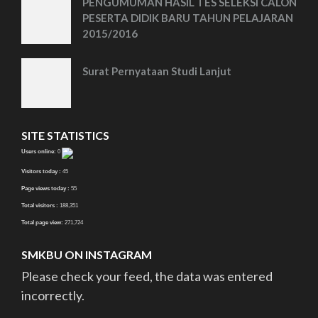
PENGUMUMAN HASIL TES SELEKSI CALON
PESERTA DIDIK BARU TAHUN PELAJARAN
2015/2016
Surat Pernyataan Studi Lanjut
SITE STATISTICS
Users online:
0
Visitors today :
45
Page views today :
55
Total visitors :
188,351
Total page view:
271,724
SMKBU ON INSTAGRAM
Please check your feed, the data was entered
incorrectly.