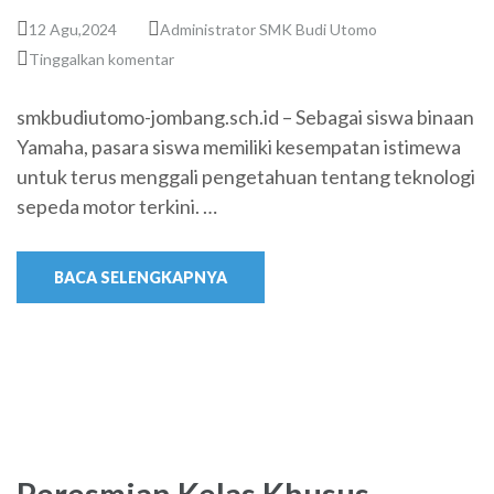
12 Agu,2024
Administrator SMK Budi Utomo
Tinggalkan komentar
smkbudiutomo-jombang.sch.id – Sebagai siswa binaan
Yamaha, pasara siswa memiliki kesempatan istimewa
untuk terus menggali pengetahuan tentang teknologi
sepeda motor terkini. …
BACA SELENGKAPNYA
Peresmian Kelas Khusus