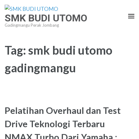
Lompat
ke
SMK BUDI UTOMO
konten
Gadingmangu Perak Jombang
(Tekan
Enter)
Tag:
smk budi utomo
gadingmangu
Pelatihan Overhaul dan Test
Drive Teknologi Terbaru
NMAX Turbo Dari Yamaha :