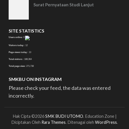
Surat Pernyataan Studi Lanjut
SITE STATISTICS
Users online:
0
Visitors today :
12
Page views today :
13
Total visitors :
188,364
Total page view:
271,738
SMKBU ON INSTAGRAM
Please check your feed, the data was entered
incorrectly.
Hak Cipta ©2026
SMK BUDI UTOMO
.
Education Zone |
Diciptakan Oleh
Rara Themes
. Ditenagai oleh
WordPress
.