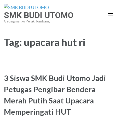
Lompat
ke
SMK BUDI UTOMO
konten
Gadingmangu Perak Jombang
(Tekan
Enter)
Tag:
upacara hut ri
3 Siswa SMK Budi Utomo Jadi
Petugas Pengibar Bendera
Merah Putih Saat Upacara
Memperingati HUT