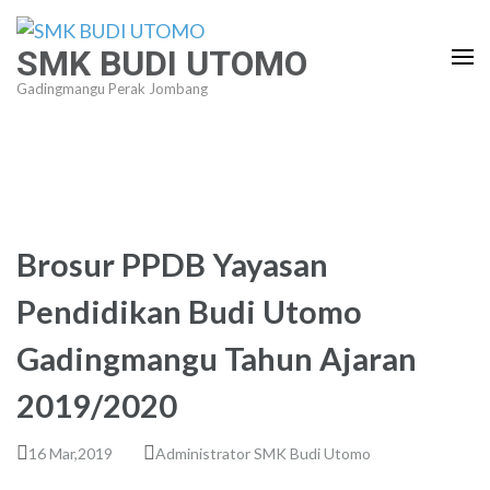
Lompat
ke
SMK BUDI UTOMO
konten
Gadingmangu Perak Jombang
(Tekan
Enter)
Brosur PPDB Yayasan
Pendidikan Budi Utomo
Gadingmangu Tahun Ajaran
2019/2020
16 Mar,2019
Administrator SMK Budi Utomo