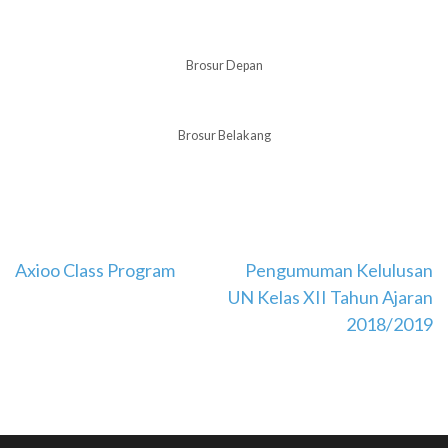
Brosur Depan
Brosur Belakang
Navigasi
Axioo Class Program
Pengumuman Kelulusan
UN Kelas XII Tahun Ajaran
pos
2018/2019