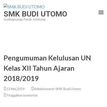
Lompat
ke
SMK BUDI UTOMO
konten
Gadingmangu Perak Jombang
(Tekan
Enter)
Pengumuman Kelulusan UN
Kelas XII Tahun Ajaran
2018/2019
13 Mei,2019
Administrator SMK Budi Utomo
Tinggalkan komentar